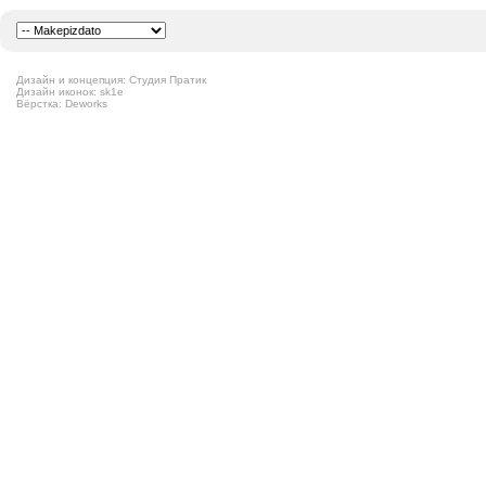
Дизайн и концепция: Студия Пратик
Дизайн иконок: sk1e
Вёрстка: Deworks