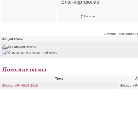
Блог-портфолио
Цитата
«
Winnie | Sketchbook 
Опции темы
Версия для печати
Отправить по электронной почте
Похожие темы
Тема
А
Shitikov_ARt 06.07.2010
Shitikov_AR