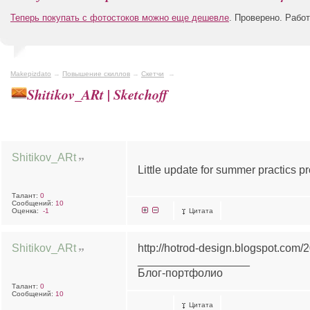
Теперь покупать с фотостоков можно еще дешевле
. Проверено. Рабо
Makepizdato
→
Повышение скиллов
→
Скетчи
→
Shitikov_ARt | Sketchoff
Shitikov_ARt
Little update for summer practics pr
Талант:
0
Сообщений:
10
Оценка:
-1
Цитата
Shitikov_ARt
http://hotrod-design.blogspot.com/2
__________________
Блог-портфолио
Талант:
0
Сообщений:
10
Цитата