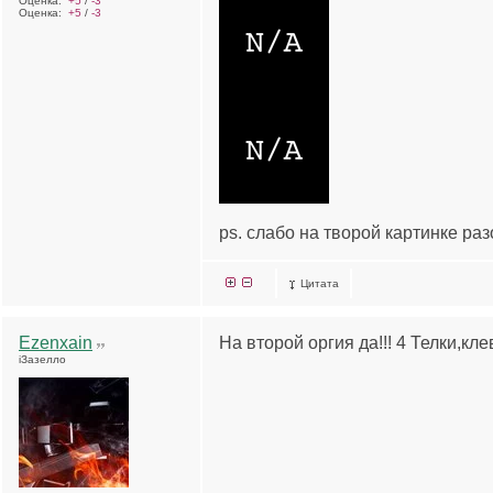
Оценка:
+5
/
-3
Оценка:
+5
/
-3
ps. слабо на творой картинке раз
Цитата
Ezenxain
На второй оргия да!!! 4 Телки,кле
iЗазелло