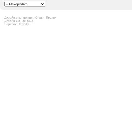
Дизайн и концепция: Студия Пратик
Дизайн иконок: sk1e
Вёрстка: Deworks