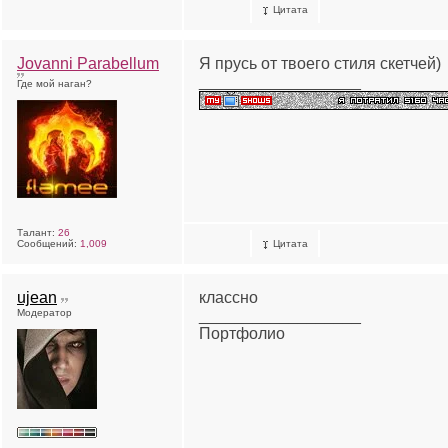
Цитата
Jovanni Parabellum
Я прусь от твоего стиля скетчей)
__________________
Где мой наган?
Талант:
26
Сообщений:
1,009
Цитата
ujean
классно
Модератор
__________________
Портфолио