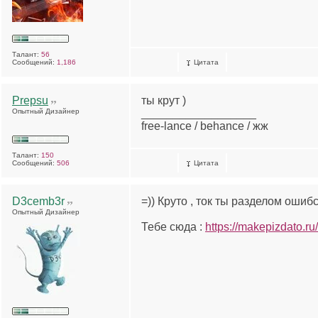
Талант:
56
Сообщений:
1,186
Цитата
Prepsu
ты крут )
Опытный Дизайнер
__________________
free-lance / behance / жж
Талант:
150
Сообщений:
506
Цитата
D3cemb3r
=)) Круто , ток ты разделом ошибс
Опытный Дизайнер
Тебе сюда :
https://makepizdato.ru/