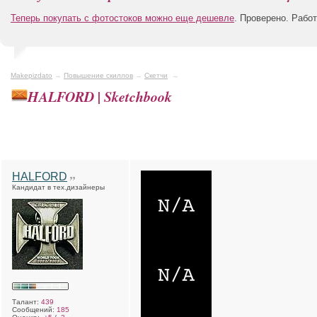
Теперь покупать с фотостоков можно еще дешевле
. Проверено. Рабо
Makepizdato
→
Повышение скиллов
→
Скетчи
→
HALFORD | Sketchbook
HALFORD
Кандидат в тех.дизайнеры
Талант:
439
Сообщений:
185