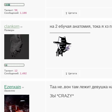
Талант:
56
Сообщений:
1,186
Цитата
clankorn
на 2 ебучая анатомия, тока я хз 
Попкорн
__________________
Талант:
12
Сообщений:
1,492
Цитата
Ezenxain
Таа не..вон там лежит девушка н
iЗазелло
ЗЫ *CRAZY*