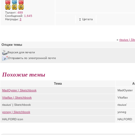
Талант:
489
Сообщений:
1,645
Награды:
3
Цитата
«
risuius | S
Опции темы
Версия для печати
Отправить по электронной почте
Похожие темы
Тема
А
MadOyster | Sketchbook
MadOyster
Vitaflax | Sketchbook
Vitaflax
risuius' | Sketchbook
risuius'
yoneg | Sketchbook
yoneg
HALFORD icon
HALFORD