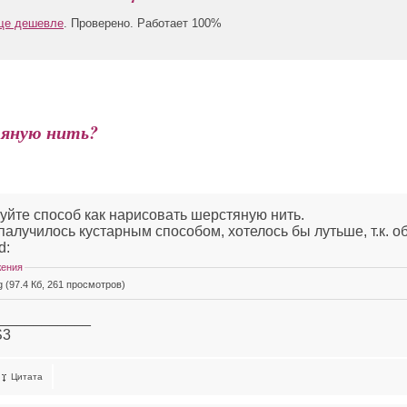
еще дешевле
. Проверено. Работает 100%
тяную нить?
уйте способ как нарисовать шерстяную нить.
палучилось кустарным способом, хотелось бы лутьше, т.к. об
d:
жения
pg (97.4 Кб, 261 просмотров)
____________
S3
Цитата