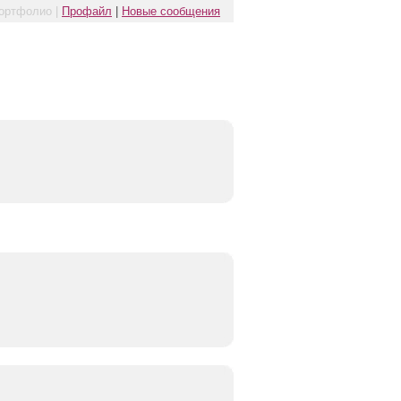
ортфолио |
Профайл
|
Новые сообщения