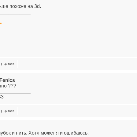
ьше похоже на 3d.
____________
om
Цитата
Fenics
нно ???
____________
S3
Цитата
лубок и нить. Хотя может я и ошибаюсь.