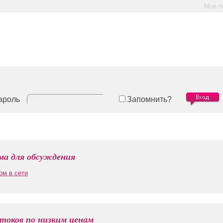
Моё п
ароль
Запомнить?
а для обсуждения
ом в сети
токов по низким ценам