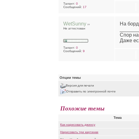
Талант:
0
Сообщений:
17
WetSunny
На борд
Не аттестован
______
Спор на
Даже ес
Талант:
0
Сообщений:
9
Опции темы
Версия для печати
Отправить по электронной почте
Похожие темы
Тема
Как нарисовать джинсу
Нарисовать три картинки