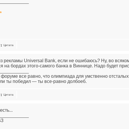
____________
om
Цитата
из рекламы Universal Bank, если не ошибаюсь? Ну, во всяко
ся на бордах этого-самого банка в Виннице. Надо будет прис
____________
 форуме все равно, что олимпиада для умственно отсталых
ли ты победил — ты все-равно долбоеб.
Цитата
есть...
____________
S3