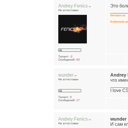
Andrey Fenics
Это бол
Не аттестован
______
free-lance.ru
livejournal.c
Талант:
-2
Сообщений:
63
wunder
Andrey 
Не аттестован
что име
______
I love C
Талант:
0
Сообщений:
17
Andrey Fenics
wunder
Не аттестован
И сам к