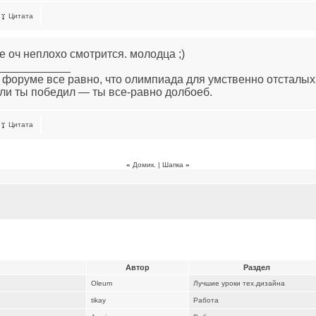
Цитата
е оч неплохо смотрится. молодца ;)
____________
 форуме все равно, что олимпиада для умственно отсталых
ли ты победил — ты все-равно долбоеб.
Цитата
«
Домик. | Шапка
»
Автор
Раздел
Oleum
Лучшие уроки тех.дизайна
tikay
Работа