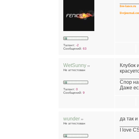
______
free-lance.ru
livejournal.c
Талант:
-2
Сообщений:
63
WetSunny
Клубок 
Не аттестован
красует
______
Спор на
Даже ес
Талант:
0
Сообщений:
9
wunder
да так и 
Не аттестован
______
I love C