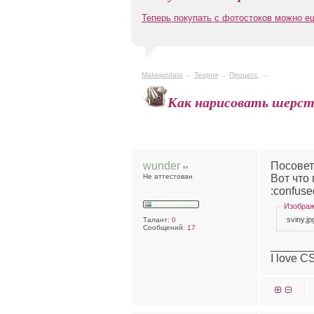
Теперь покупать с фотостоков можно 
Makepizdato
→
Теория
→
Процесс
→
Как нарисовать шерс
wunder
Посовет
Не аттестован
Вот что 
:confuse
Изобра
sviny.j
Талант:
0
Сообщений:
17
______
I love C