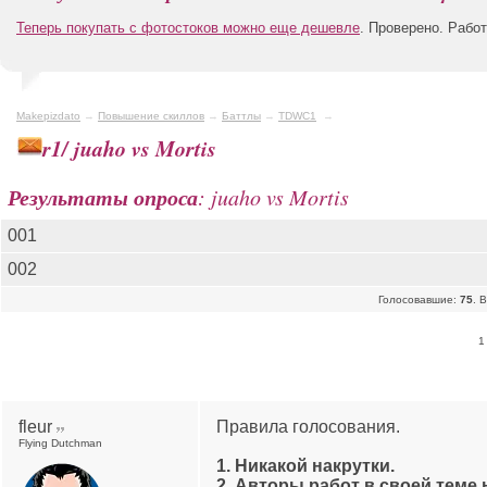
Теперь покупать с фотостоков можно еще дешевле
. Проверено. Рабо
Makepizdato
→
Повышение скиллов
→
Баттлы
→
TDWC1
→
r1/ juaho vs Mortis
Результаты опроса
: juaho vs Mortis
001
002
Голосовавшие:
75
. 
1
fleur
Правила голосования.
Flying Dutchman
1. Никакой накрутки.
2. Авторы работ в своей теме 