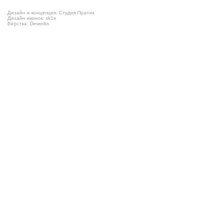
Дизайн и концепция: Студия Пратик
Дизайн иконок: sk1e
Вёрстка: Deworks