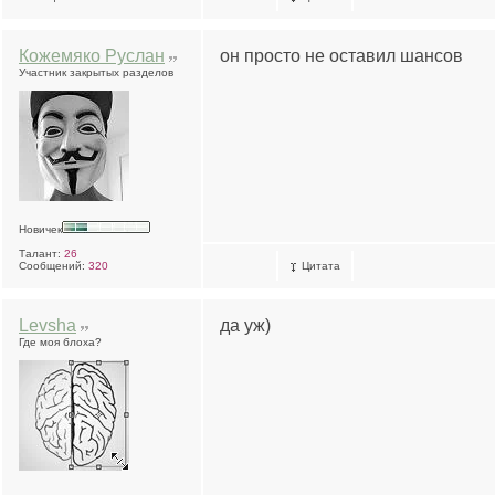
Кожемяко Руслан
он просто не оставил шансов
Участник закрытых разделов
Новичек
Талант:
26
Сообщений:
320
Цитата
Levsha
да уж)
Где моя блоха?