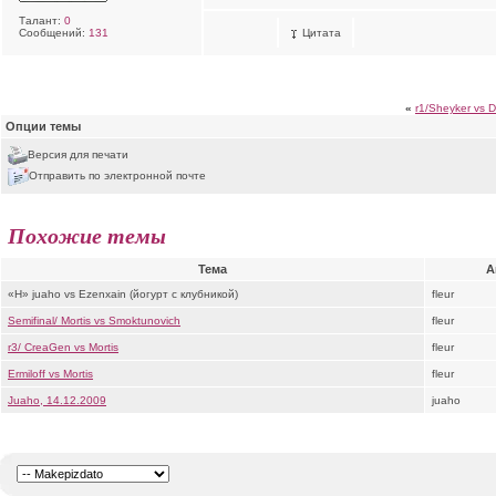
Талант:
0
Сообщений:
131
Цитата
«
r1/Sheyker vs D
Опции темы
Версия для печати
Отправить по электронной почте
Похожие темы
Тема
А
«H» juaho vs Ezenxain (йогурт с клубникой)
fleur
Semifinal/ Mortis vs Smoktunovich
fleur
r3/ CreaGen vs Mortis
fleur
Ermiloff vs Mortis
fleur
Juaho, 14.12.2009
juaho