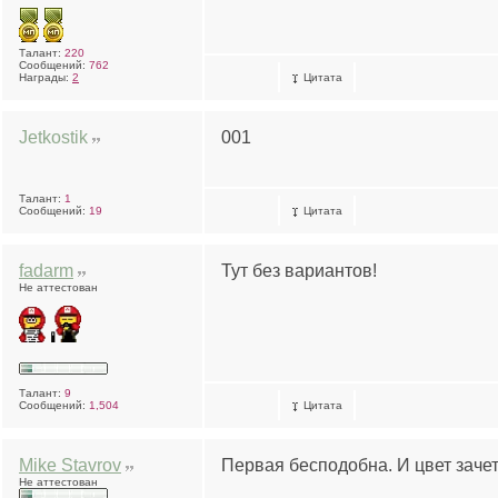
Талант:
220
Сообщений:
762
Награды:
2
Цитата
Jetkostik
001
Талант:
1
Сообщений:
19
Цитата
fadarm
Тут без вариантов!
Не аттестован
Талант:
9
Сообщений:
1,504
Цитата
Mike Stavrov
Первая бесподобна. И цвет зачет
Не аттестован