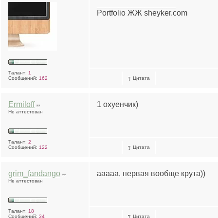
__________________
Portfolio
ЖЖ
sheyker.com
Талант:
1
Сообщений:
162
Цитата
Ermiloff
1 охуенчик)
Не аттестован
Талант:
2
Сообщений:
122
Цитата
grim_fandango
ааааа, первая вообще крута))
Не аттестован
Талант:
18
Сообщений:
34
Цитата