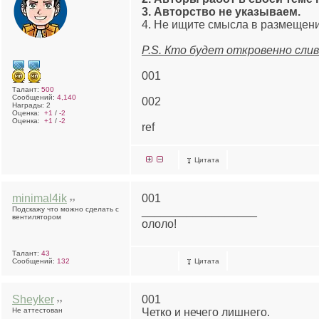
3. Авторство не указываем.
4. Не ищите смысла в размещении
P.S. Кто будет откровенно сли
001
Талант:
500
Сообщений:
4,140
002
Награды: 2
Оценка:
+1
/
-2
Оценка:
+1
/
-2
ref
Цитата
minimal4ik
001
Подскажу что можно сделать с
__________________
вентилятором
ололо!
Талант:
43
Сообщений:
132
Цитата
Sheyker
001
Не аттестован
Четко и нечего лишнего.