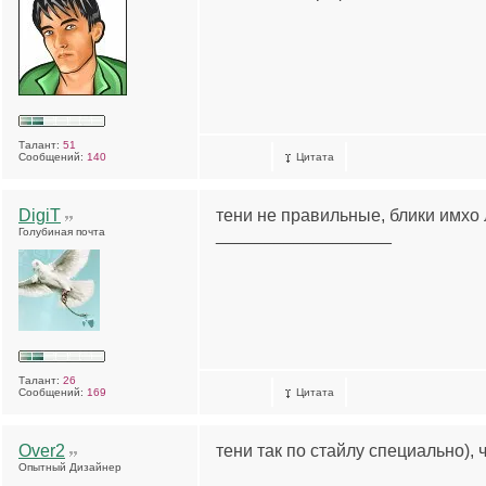
Талант:
51
Сообщений:
140
Цитата
DigiT
тени не правильные, блики имхо
Голубиная почта
__________________
Талант:
26
Сообщений:
169
Цитата
Over2
тени так по стайлу специально),
Опытный Дизайнер