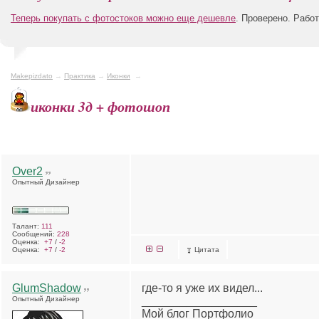
Теперь покупать с фотостоков можно еще дешевле
. Проверено. Рабо
Makepizdato
→
Практика
→
Иконки
→
иконки 3д + фотошоп
Over2
Опытный Дизайнер
Талант:
111
Сообщений:
228
Оценка:
+7
/
-2
Оценка:
+7
/
-2
Цитата
GlumShadow
где-то я уже их видел...
Опытный Дизайнер
__________________
Мой блог Портфолио