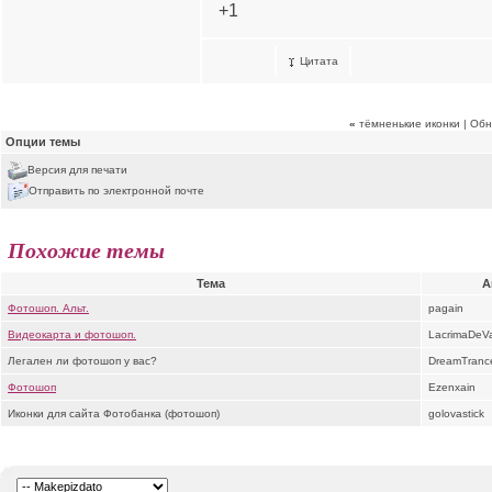
+1
Цитата
«
тёмненькие иконки | Обн
Опции темы
Версия для печати
Отправить по электронной почте
Похожие темы
Тема
А
Фотошоп. Альт.
pagain
Видеокарта и фотошоп.
LacrimaDeV
Легален ли фотошоп у вас?
DreamTranc
Фотошоп
Ezenxain
Иконки для сайта Фотобанка (фотошоп)
golovastick