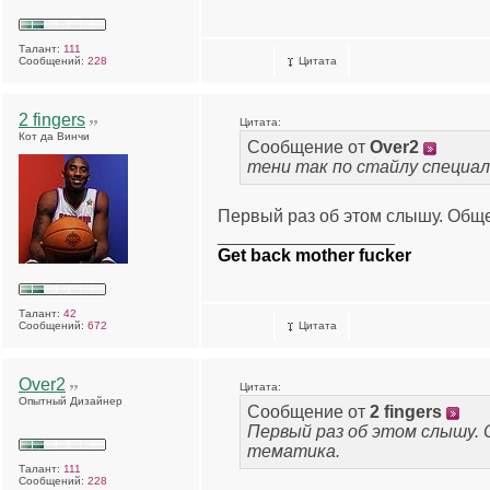
Талант:
111
Сообщений:
228
Цитата
2 fingers
Цитата:
Кот да Винчи
Сообщение от
Over2
тени так по стайлу специал
Первый раз об этом слышу. Обще
__________________
Get back mother fucker
Талант:
42
Сообщений:
672
Цитата
Over2
Цитата:
Опытный Дизайнер
Сообщение от
2 fingers
Первый раз об этом слышу.
тематика.
Талант:
111
Сообщений:
228