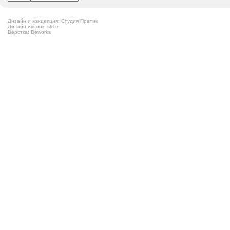
Дизайн и концепция: Студия Пратик
Дизайн иконок: sk1e
Вёрстка: Deworks