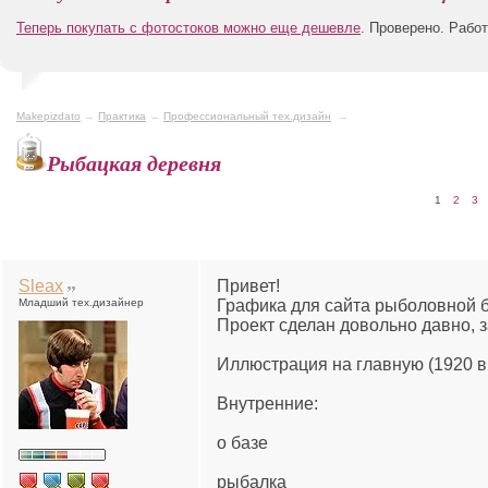
Теперь покупать с фотостоков можно еще дешевле
. Проверено. Рабо
Makepizdato
→
Практика
→
Профессиональный тех.дизайн
→
Рыбацкая деревня
1
2
3
Sleax
Привет!
Младший тех.дизайнер
Графика для сайта рыболовной б
Проект сделан довольно давно, 
Иллюстрация на главную (1920 в
Внутренние:
о базе
рыбалка