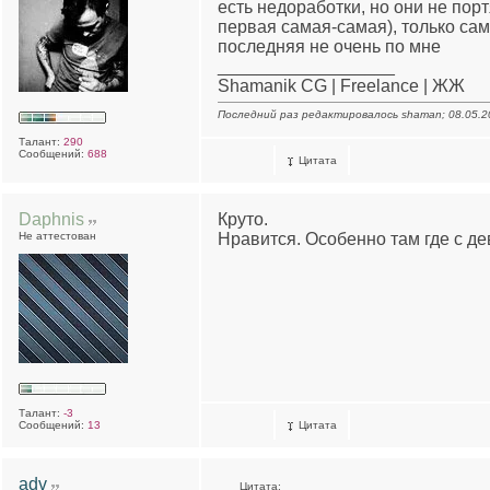
есть недоработки, но они не пор
первая самая-самая), только са
последняя не очень по мне
__________________
Shamanik CG | Freelance | ЖЖ
Последний раз редактировалось shaman; 08.05.2
Талант:
290
Сообщений:
688
Цитата
Daphnis
Круто.
Не аттестован
Нравится. Особенно там где с де
Талант:
-3
Сообщений:
13
Цитата
adv
Цитата: