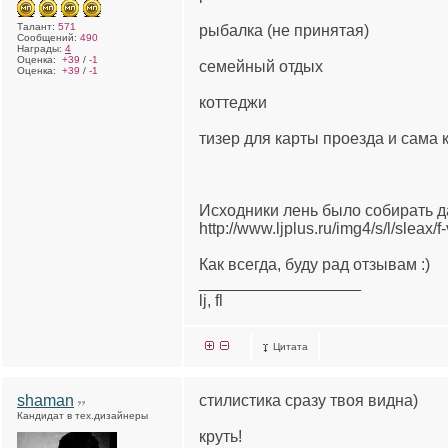
Талант:
571
рыбалка (не принятая)
Сообщений:
490
Награды:
4
Оценка:
+39
/
-1
семейный отдых
Оценка:
+39
/
-1
коттеджи
тизер для карты проезда и сама 
Исходники лень было собирать д
http://www.ljplus.ru/img4/s/l/sleax/
Как всегда, буду рад отзывам :)
__________________
lj, fl
Цитата
shaman
стилистика сразу твоя видна)
Кандидат в тех.дизайнеры
круть!