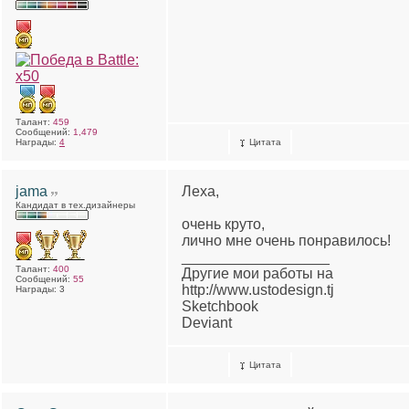
Талант:
459
Сообщений:
1,479
Награды:
4
Цитата
jama
Леха,
Кандидат в тех.дизайнеры
очень круто,
лично мне очень понравилось!
__________________
Талант:
400
Другие мои работы на
Сообщений:
55
http://www.ustodesign.tj
Награды: 3
Sketchbook
Deviant
Цитата