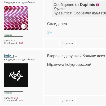
Кандидат в тех.дизайнеры
Сообщение от
Daphnis
Круто.
Нравится. Особенно там где
Солидарен.
__________________
жж
Талант:
6
Сообщений:
207
Цитата
koly_r
Вторая, с девушкой больше всех
Кандидат в тех.дизайнеры
__________________
http://www.kolygroup.com/
Талант:
348
Сообщений:
744
Цитата