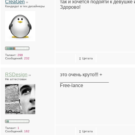
CreaGen
так и хочется подойти к девушке 
Кандидат в тех.дизайнеры
Здорово!
Талант:
298
Сообщений:
232
Цитата
RSDesign
это очень круто!!! +
Не аттестован
__________________
Free-lance
Талант:
1
Сообщений:
162
Цитата