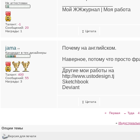
Не аттестован
__________________
Мой ЖЖжурнал | Моя работа
Талант:
-1
Сообщений:
20
Награды: 1
Цитата
jama
Почему на английском.
Кандидат в тех.дизайнеры
Наверное, потому что просто фра
__________________
Другие мои работы на
Талант:
400
http://www.ustodesign.tj
Сообщений:
55
Sketchbook
Награды: 3
Deviant
Цитата
«
Первая
← Туда
4
«
Индустриальн
Опции темы
Версия для печати