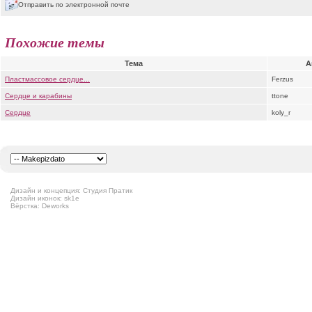
Отправить по электронной почте
Похожие темы
Тема
А
Пластмассовое сердце...
Ferzus
Сердце и карабины
ttone
Сердце
koly_r
Дизайн и концепция: Студия Пратик
Дизайн иконок: sk1e
Вёрстка: Deworks