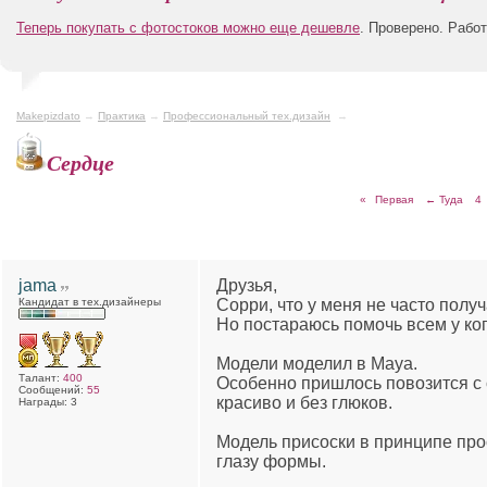
Теперь покупать с фотостоков можно еще дешевле
. Проверено. Рабо
Makepizdato
→
Практика
→
Профессиональный тех.дизайн
→
Сердце
«
Первая
← Туда
4
jama
Друзья,
Кандидат в тех.дизайнеры
Cорри, что у меня не часто полу
Но постараюсь помочь всем у ког
Модели моделил в Maya.
Талант:
400
Особенно пришлось повозится с 
Сообщений:
55
красиво и без глюков.
Награды: 3
Модель присоски в принципе прос
глазу формы.