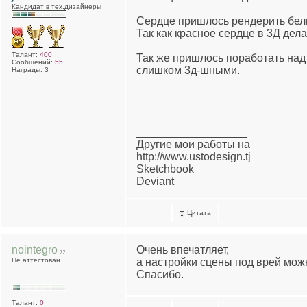
Кандидат в тех.дизайнеры
Сердце пришлось рендерить белы
Так как красное сердце в 3Д дел
Талант:
400
Так же пришлось поработать над
Сообщений:
55
слишком 3д-шными.
Награды: 3
__________________
Другие мои работы на
http://www.ustodesign.tj
Sketchbook
Deviant
Цитата
nointegro
Очень впечатляет,
Не аттестован
а настройки сцены под врей мож
Спасибо.
Талант:
0