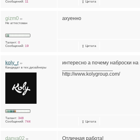
Сообщений:
11
Цитата
gizm0
ахуенно
Не аттестован
Талант:
0
Сообщений:
19
Цитата
koly_r
интересно а почему наброски на
Кандидат в тех.дизайнеры
__________________
http://www.kolygroup.com/
Талант:
348
Сообщений:
744
Цитата
danya02
Отличная работа!