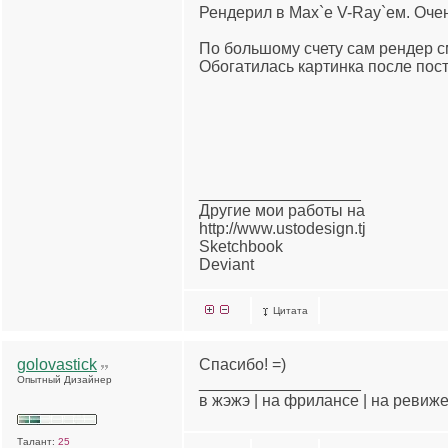
Рендерил в Max`e V-Ray`ем. Очен
По большому счету сам рендер с
Обогатилась картинка после пост-
__________________
Другие мои работы на
http://www.ustodesign.tj
Sketchbook
Deviant
Цитата
golovastick
Спасибо! =)
Опытный Дизайнер
__________________
в жэжэ | на фрилансе | на ревиж
Талант:
25