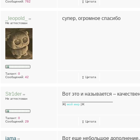
Сообщений:
762
Цитата
_leopold_
супер, огромное спасибо
Не аттестован
Талант:
0
Сообщений:
42
Цитата
Str1der
Вот это и называется – качествен
Не аттестован
__________________
Ж|
мой мир
|Ж
Талант:
0
Сообщений:
29
Цитата
jama
Вот еще небольшое дополнение.