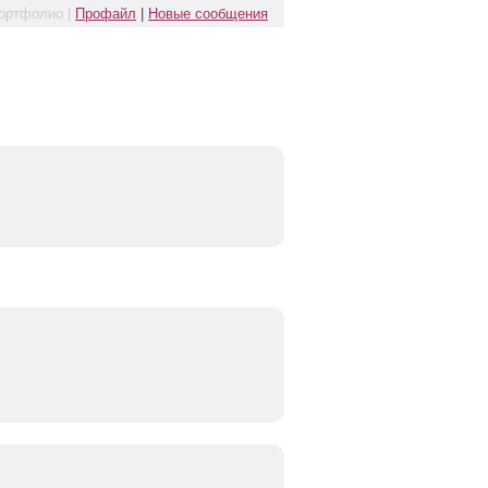
ортфолио |
Профайл
|
Новые сообщения