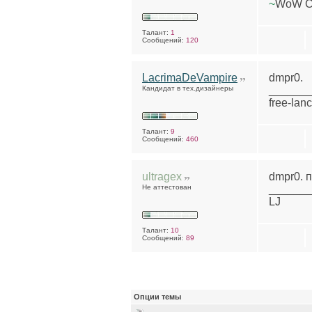
~
WoW C
Талант:
1
Сообщений:
120
LacrimaDeVampire
dmpr0.
Кандидат в тех.дизайнеры
______
free-lanc
Талант:
9
Сообщений:
460
ultragex
dmpr0. п
Не аттестован
______
LJ
Талант:
10
Сообщений:
89
Опции темы