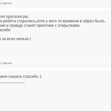
Цитата
сех прогалосую..
к ребята старались,хотя у кого-то времени в обрез было..
ник и правда станет приятнее с открытками
асибо
 за всех нельзя (
Цитата
жно сказать спасибо :)
____________