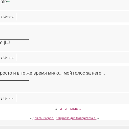
afe
~
Цитата
____________
e |LJ
Цитата
росто и в то же время мило... мой голос за него...
____________
Цитата
1
2
3
Сюда →
«
Для паникеров.
|
Открытка для Makepizdato.ru
»