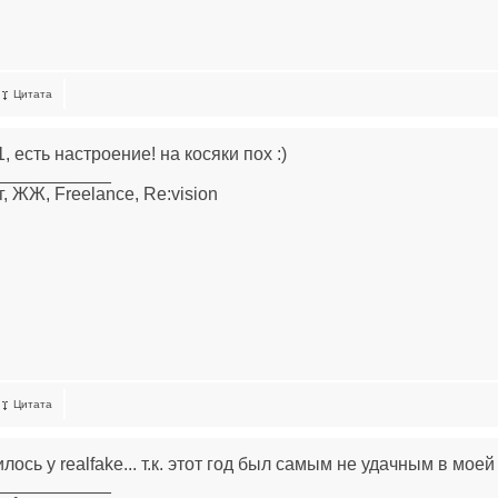
Цитата
, есть настроение! на косяки пох :)
____________
, ЖЖ, Freelance, Re:vision
Цитата
ось у realfake... т.к. этот год был самым не удачным в мое
____________