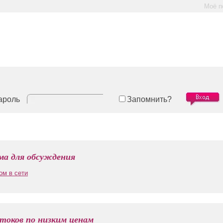
Моё п
ароль
Запомнить?
а для обсуждения
ом в сети
токов по низким ценам