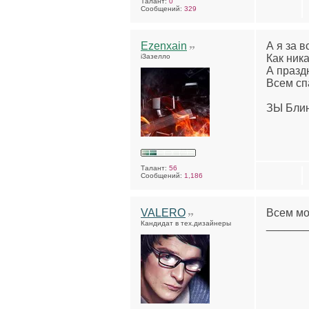
Талант:
0
Сообщений:
329
Ezenxain
А я за в
iЗазелло
Как ника
А празд
Всем сп
ЗЫ Блин
Талант:
56
Сообщений:
1,186
VALERO
Всем мо
Кандидат в тех.дизайнеры
______