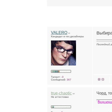
VALERO
Выбир
Кандидат в тех.дизайнеры
______
Последний р
Талант:
-3
Сообщений:
367
true-chaotic
Чорд, то
Не аттестован
______
˙ƃuıuɹoɯ