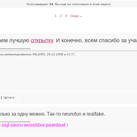
Голосовавшие:
54
. Вы ещё не голосовали в этом опросе
1
2
3
Сюда →
аем лучшую
открытку
. И конечно, всем спасибо за уча
____________
аз редактировалось VALERO; 29.12.2008 в
16:57
.
Цитата
лько за одну можно. Так-то neurofun и realfake.
____________
 sıɥʇ sǝunɹ ǝʌısoldxǝ pǝɹɐdǝɹd ı