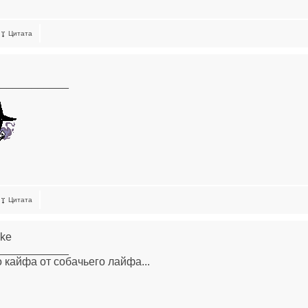
Цитата
____________
Цитата
ake
____________
о кайфа от собачьего лайфа...