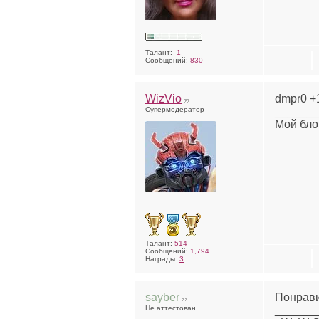
Талант:
-1
Сообщений:
830
WizVio
dmpr0 +1
Супермодератор
______
Мой блог
Талант:
514
Сообщений:
1,794
Награды:
3
sayber
Понравил
Не аттестован
______