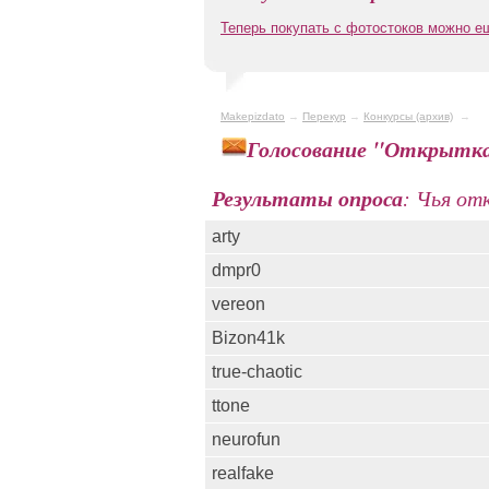
Теперь покупать с фотостоков можно 
Makepizdato
→
Перекур
→
Конкурсы (архив)
→
Голосование "Открытка
Результаты опроса
: Чья от
arty
dmpr0
vereon
Bizon41k
true-chaotic
ttone
neurofun
realfake