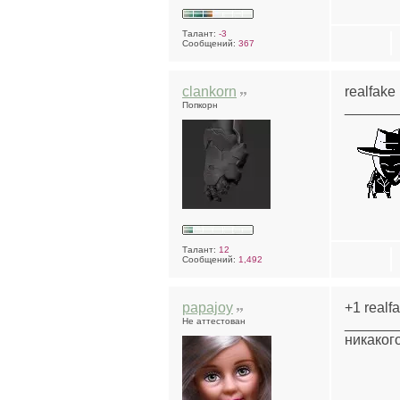
Талант:
-3
Сообщений:
367
clankorn
realfake
Попкорн
______
Талант:
12
Сообщений:
1,492
papajoy
+1 realf
Не аттестован
______
никаког